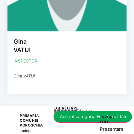
Gina
VATUI
INSPECTOR
Gina VATUI
LOCALIZARE
Acest conținut este blocat până când acceptați categoria corespunzătoare de cookie-uri.
PRIMĂRIA
Accept categoria Funcționalitate
LINKURI
COMUNEI
UTILE
POROSCHIA
Prezentare
Județul