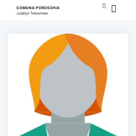
COMUNA POROSCHIA
Județul
Teleorman
și serviciile publice