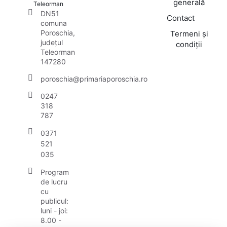
generală
Teleorman
DN51
Contact
comuna
Poroschia,
Termeni și
județul
condiții
Teleorman
147280
poroschia@primariaporoschia.ro
0247
318
787
0371
521
035
Program
de lucru
cu
publicul:
luni - joi:
8.00 -