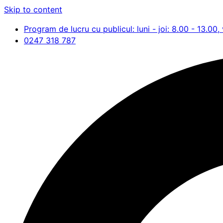
Skip to content
Program de lucru cu publicul: luni - joi: 8.00 - 13.00, 
0247 318 787