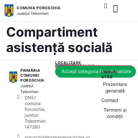
COMUNA POROSCHIA
Județul
Teleorman
și serviciile publice
Compartiment
asistență socială
LOCALIZARE
Acest conținut este blocat până când acceptați categoria corespunzătoare de cookie-uri.
PRIMĂRIA
Accept categoria Funcționalitate
LINKURI
COMUNEI
UTILE
POROSCHIA
Prezentare
Județul
generală
Teleorman
DN51
Contact
comuna
Poroschia,
Termeni și
județul
condiții
Teleorman
147280
poroschia@primariaporoschia.ro