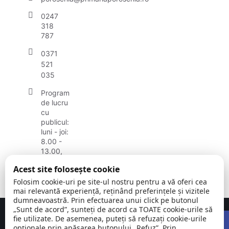
0247
318
787
0371
521
035
Program
de lucru
cu
publicul:
luni - joi:
8.00 -
13.00,
vineri:
Acest site folosește cookie
8.00 -
12.00
Folosim cookie-uri pe site-ul nostru pentru a vă oferi cea
mai relevantă experiență, reținând preferințele și vizitele
dumneavoastră. Prin efectuarea unui click pe butonul
„Sunt de acord”, sunteți de acord ca TOATE cookie-urile să
Open
Concept realizat de
Big Media Relații Publice SRL
fie utilizate. De asemenea, puteți să refuzați cookie-urile
opționale prin apăsarea butonului „Refuz”. Prin