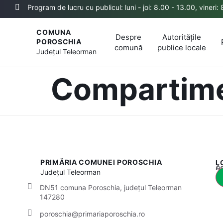
Program de lucru cu publicul: luni - joi: 8.00 - 13.00, vineri:
COMUNA
Despre
Autoritățile
POROSCHIA
comună
publice locale
Județul
Teleorman
Compartime
PRIMĂRIA COMUNEI POROSCHIA
L
Acest
Județul
Teleorman
DN51 comuna Poroschia, județul Teleorman
147280
poroschia@primariaporoschia.ro