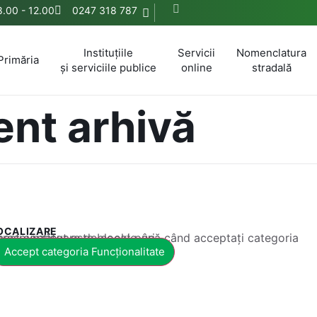
 8.00 - 12.00
0247 318 787
Instituțiile
Servicii
Nomenclatura
Primăria
și serviciile publice
online
stradală
nt arhivă
OCALIZARE
 conținut este blocat până când acceptați categoria corespunzătoare de cookie-uri.
Accept categoria Funcționalitate